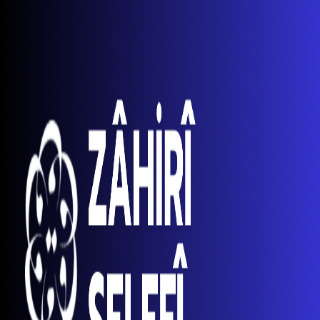
KURUMSAL
Hakkımızda
İlkelerimiz
Kurumsal Kimlik
Kadromuz
Kamuoyu Duyuruları
KÜTÜPHANE
FAALİYETLER
Sempozyumlar
Çalıştaylar
Konferanslar
Araştırmalar
Eğitimler
YAYINLAR
Yayınlarımızdan Seçmeler
Kitaplar
Bültenler
Broşürler